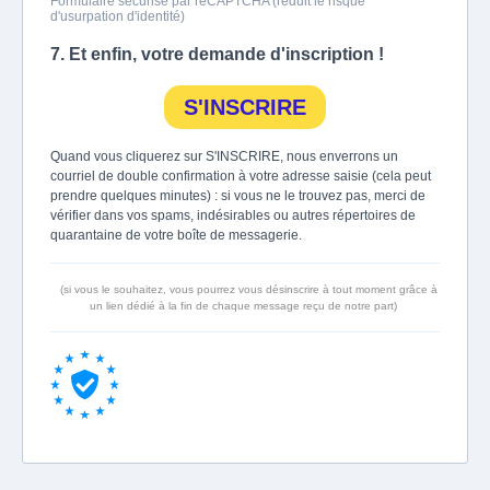
Formulaire sécurisé par reCAPTCHA (réduit le risque
d'usurpation d'identité)
7. Et enfin, votre demande d'inscription !
S'INSCRIRE
Quand vous cliquerez sur S'INSCRIRE, nous enverrons un
courriel de double confirmation à votre adresse saisie (cela peut
prendre quelques minutes) : si vous ne le trouvez pas, merci de
vérifier dans vos spams, indésirables ou autres répertoires de
quarantaine de votre boîte de messagerie.
(si vous le souhaitez, vous pourrez vous désinscrire à tout moment grâce à
un lien dédié à la fin de chaque message reçu de notre part)